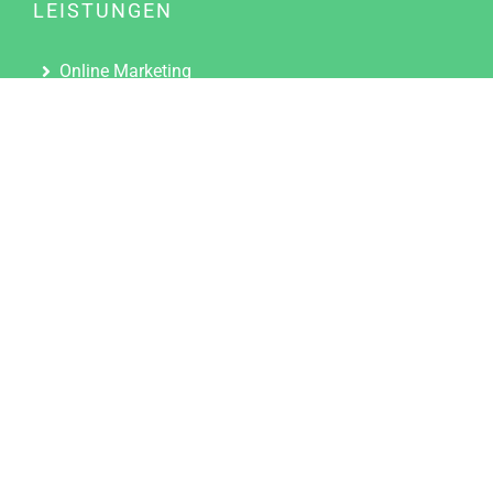
LEISTUNGEN
Online Marketing
Content Marketing
Content Marketing Abos
Content Marketing für Ärzte
Suchmaschinenoptimierung
Social Media Marketing
Influencer Marketing
Partnerprogramm
TOOLS