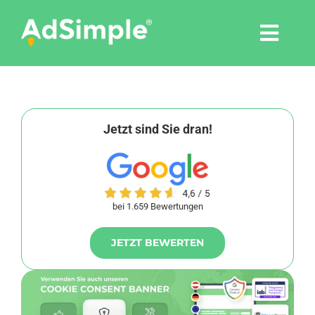
Skip
to
Togg
content
Navi
Leistungen
Tools
Jetzt sind Sie dran!
Pressemitteilungen
bei 1.659 Bewertungen
Shop
JETZT BEWERTEN
Agentur
Blog