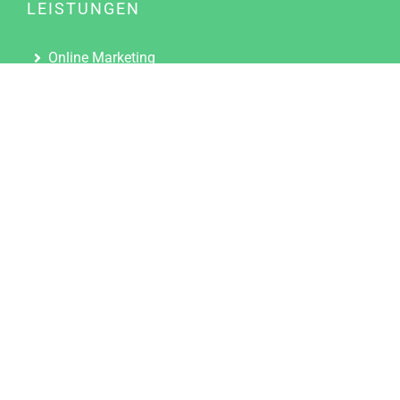
LEISTUNGEN
Online Marketing
Content Marketing
Content Marketing Abos
Content Marketing für Ärzte
Suchmaschinenoptimierung
Social Media Marketing
Influencer Marketing
Partnerprogramm
TOOLS