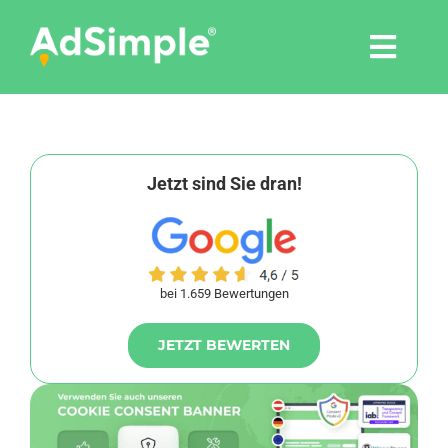
Skip
to
Togg
content
Navi
Leistungen
Tools
Jetzt sind Sie dran!
Pressemitteilungen
bei 1.659 Bewertungen
Shop
JETZT BEWERTEN
Agentur
Blog