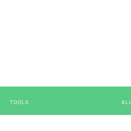
TOOLS
AL
Datenschutz Generator
A