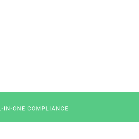
L-IN-ONE COMPLIANCE
gency-Paket für Agenturen