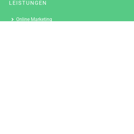
LEISTUNGEN
Online Marketing
Content Marketing
Content Marketing Abos
Content Marketing für Ärzte
Suchmaschinenoptimierung
Social Media Marketing
Influencer Marketing
Partnerprogramm
TOOLS