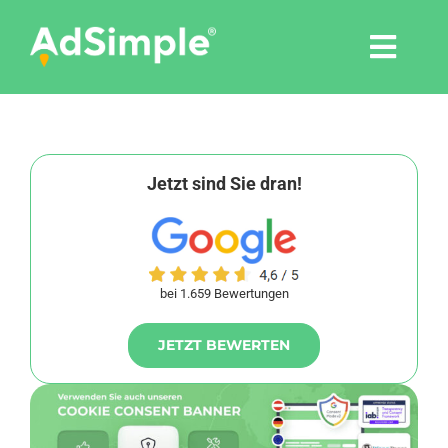
Skip
to
Togg
content
Navi
Leistungen
Tools
Jetzt sind Sie dran!
Pressemitteilungen
bei 1.659 Bewertungen
Shop
JETZT BEWERTEN
Agentur
Blog