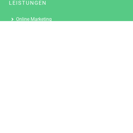
LEISTUNGEN
Online Marketing
Content Marketing
Content Marketing Abos
Content Marketing für Ärzte
Suchmaschinenoptimierung
Social Media Marketing
Influencer Marketing
Partnerprogramm
TOOLS