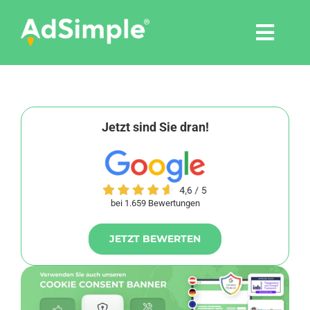
Skip
to
Togg
content
Navi
Leistungen
Tools
Jetzt sind Sie dran!
Pressemitteilungen
bei 1.659 Bewertungen
Shop
JETZT BEWERTEN
Agentur
Blog