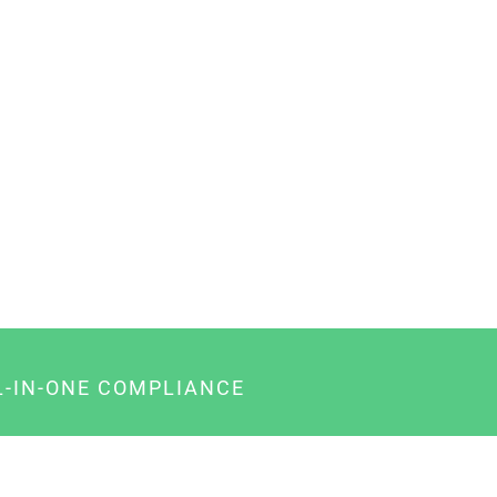
L-IN-ONE COMPLIANCE
gency-Paket für Agenturen