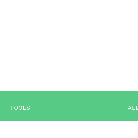
TOOLS
AL
Datenschutz Generator
A