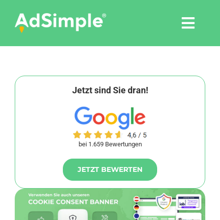
Skip
to
Togg
content
Navi
Leistungen
Tools
Jetzt sind Sie dran!
Pressemitteilungen
bei 1.659 Bewertungen
Shop
JETZT BEWERTEN
Agentur
Blog