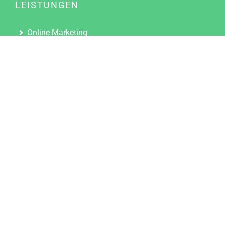
LEISTUNGEN
Online Marketing
Content Marketing
Content Marketing Abos
Content Marketing für Ärzte
Suchmaschinenoptimierung
Social Media Marketing
Influencer Marketing
Partnerprogramm
TOOLS