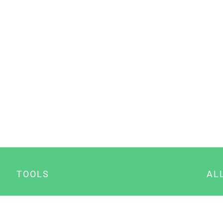
TOOLS
AL
Datenschutz Generator
A