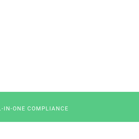
L-IN-ONE COMPLIANCE
gency-Paket für Agenturen