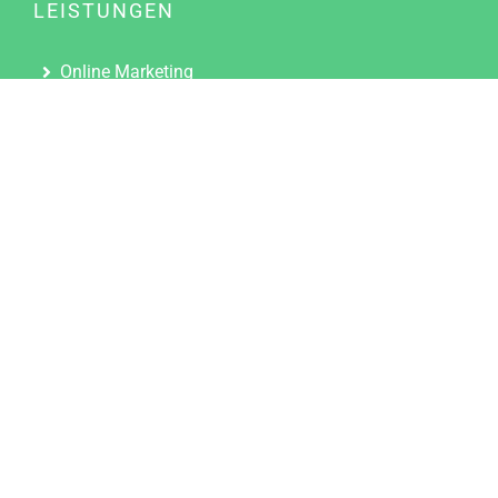
LEISTUNGEN
Online Marketing
Content Marketing
Content Marketing Abos
Content Marketing für Ärzte
Suchmaschinenoptimierung
Social Media Marketing
Influencer Marketing
Partnerprogramm
TOOLS