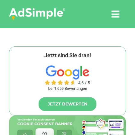
Skip
to
Togg
content
Navi
Leistungen
Tools
Jetzt sind Sie dran!
Pressemitteilungen
bei 1.659 Bewertungen
Shop
JETZT BEWERTEN
Agentur
Blog