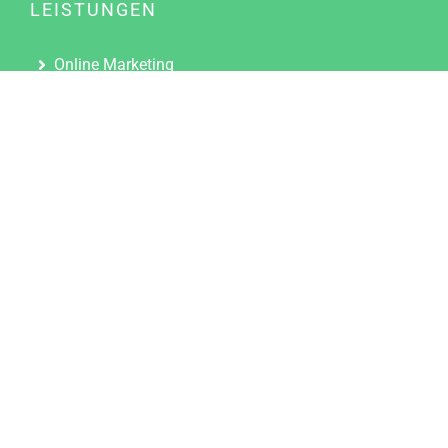
LEISTUNGEN
Online Marketing
Content Marketing
Content Marketing Abos
Content Marketing für Ärzte
Suchmaschinenoptimierung
Social Media Marketing
Influencer Marketing
Partnerprogramm
TOOLS