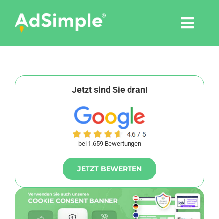
Skip
to
Togg
content
Navi
Leistungen
Tools
Jetzt sind Sie dran!
Pressemitteilungen
bei 1.659 Bewertungen
Shop
JETZT BEWERTEN
Agentur
Blog