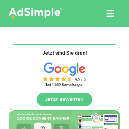
Skip
to
Togg
content
Navi
Leistungen
Tools
Jetzt sind Sie dran!
Pressemitteilungen
bei 1.659 Bewertungen
Shop
JETZT BEWERTEN
Agentur
Blog