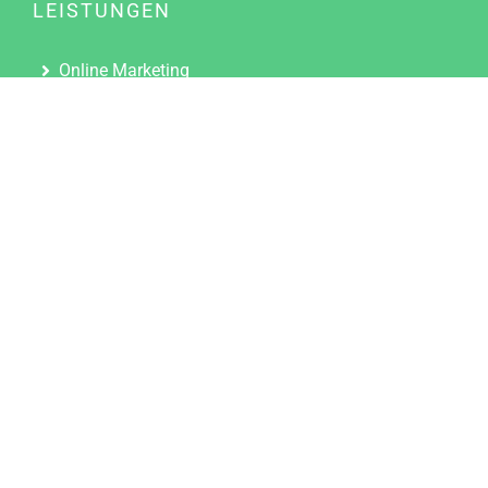
LEISTUNGEN
Online Marketing
Content Marketing
Content Marketing Abos
Content Marketing für Ärzte
Suchmaschinenoptimierung
Social Media Marketing
Influencer Marketing
Partnerprogramm
TOOLS