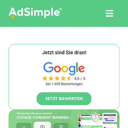
Skip
to
Togg
content
Navi
Leistungen
Tools
Jetzt sind Sie dran!
Pressemitteilungen
bei 1.659 Bewertungen
Shop
JETZT BEWERTEN
Agentur
Blog