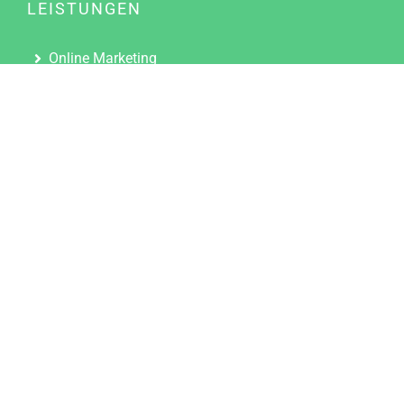
LEISTUNGEN
Online Marketing
Content Marketing
Content Marketing Abos
Content Marketing für Ärzte
Suchmaschinenoptimierung
Social Media Marketing
Influencer Marketing
Partnerprogramm
TOOLS