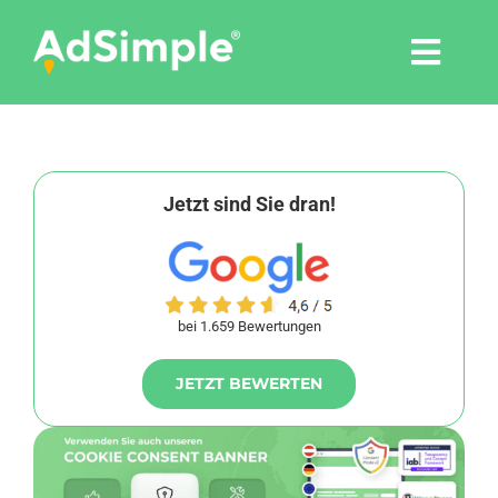
Skip
to
Togg
content
Navi
Leistungen
Tools
Jetzt sind Sie dran!
Pressemitteilungen
bei 1.659 Bewertungen
Shop
JETZT BEWERTEN
Agentur
Blog