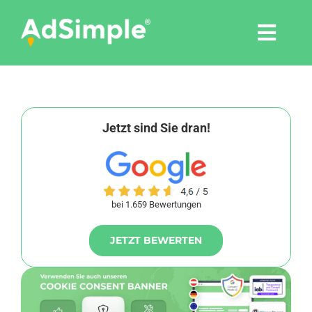
Skip
to
Togg
content
Navi
Leistungen
Tools
Jetzt sind Sie dran!
Pressemitteilungen
bei 1.659 Bewertungen
Shop
JETZT BEWERTEN
Agentur
Blog