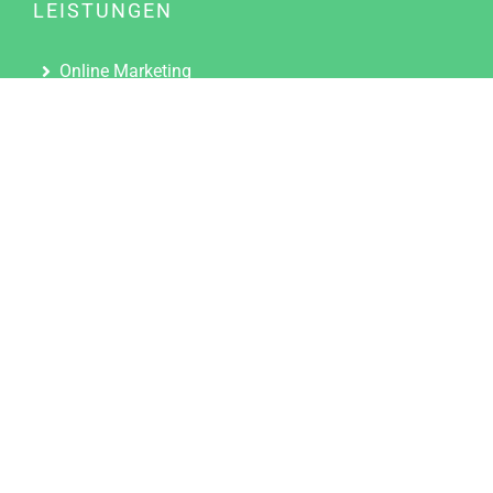
LEISTUNGEN
Online Marketing
Content Marketing
Content Marketing Abos
Content Marketing für Ärzte
Suchmaschinenoptimierung
Social Media Marketing
Influencer Marketing
Partnerprogramm
TOOLS