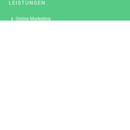
LEISTUNGEN
Online Marketing
Content Marketing
Content Marketing Abos
Content Marketing für Ärzte
Suchmaschinenoptimierung
Social Media Marketing
Influencer Marketing
Partnerprogramm
TOOLS