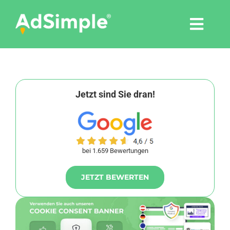
Skip
to
Togg
content
Navi
Leistungen
Tools
Jetzt sind Sie dran!
Pressemitteilungen
bei 1.659 Bewertungen
Shop
JETZT BEWERTEN
Agentur
Blog