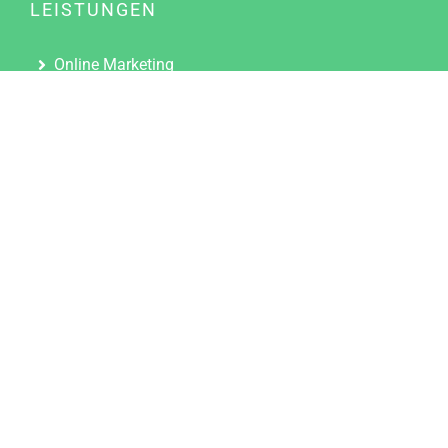
LEISTUNGEN
Online Marketing
Content Marketing
Content Marketing Abos
Content Marketing für Ärzte
Suchmaschinenoptimierung
Social Media Marketing
Influencer Marketing
Partnerprogramm
TOOLS