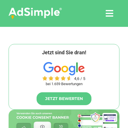
Skip
to
Togg
content
Navi
Leistungen
Tools
Jetzt sind Sie dran!
Pressemitteilungen
bei 1.659 Bewertungen
Shop
JETZT BEWERTEN
Agentur
Blog