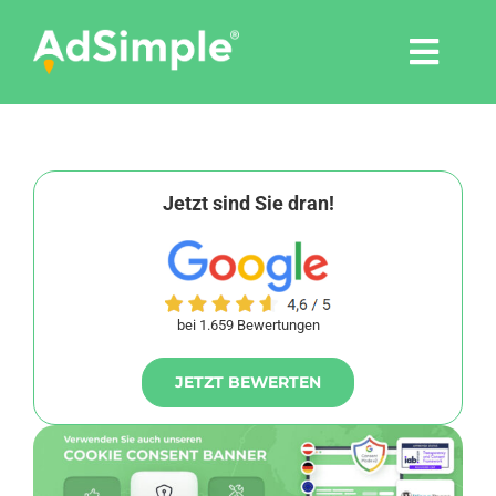
Skip
to
Togg
content
Navi
Leistungen
Tools
Jetzt sind Sie dran!
Pressemitteilungen
bei 1.659 Bewertungen
Shop
JETZT BEWERTEN
Agentur
Blog