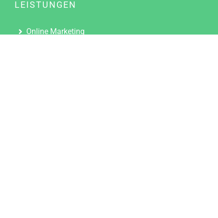
LEISTUNGEN
Online Marketing
Content Marketing
Content Marketing Abos
Content Marketing für Ärzte
Suchmaschinenoptimierung
Social Media Marketing
Influencer Marketing
Partnerprogramm
TOOLS