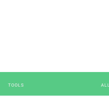
TOOLS
AL
Datenschutz Generator
A