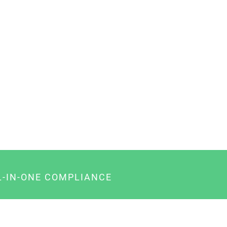
L-IN-ONE COMPLIANCE
gency-Paket für Agenturen