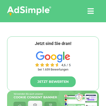
Skip
to
Togg
content
Navi
Leistungen
Tools
Jetzt sind Sie dran!
Pressemitteilungen
bei 1.659 Bewertungen
Shop
JETZT BEWERTEN
Agentur
Blog