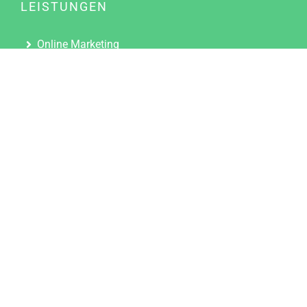
LEISTUNGEN
Online Marketing
Content Marketing
Content Marketing Abos
Content Marketing für Ärzte
Suchmaschinenoptimierung
Social Media Marketing
Influencer Marketing
Partnerprogramm
TOOLS