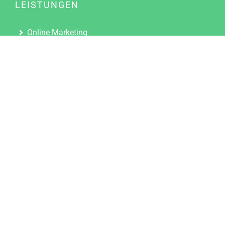
LEISTUNGEN
Online Marketing
Content Marketing
Content Marketing Abos
Content Marketing für Ärzte
Suchmaschinenoptimierung
Social Media Marketing
Influencer Marketing
Partnerprogramm
TOOLS