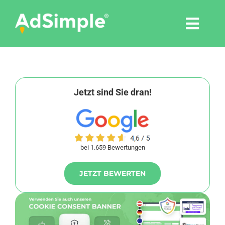
Skip
to
Togg
content
Navi
Leistungen
Tools
Jetzt sind Sie dran!
Pressemitteilungen
bei 1.659 Bewertungen
Shop
JETZT BEWERTEN
Agentur
Blog