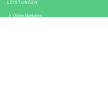
LEISTUNGEN
Online Marketing
Content Marketing
Content Marketing Abos
Content Marketing für Ärzte
Suchmaschinenoptimierung
Social Media Marketing
Influencer Marketing
Partnerprogramm
TOOLS