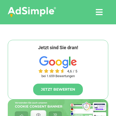
Skip
to
Togg
content
Navi
Leistungen
Tools
Jetzt sind Sie dran!
Pressemitteilungen
bei 1.659 Bewertungen
Shop
JETZT BEWERTEN
Agentur
Blog