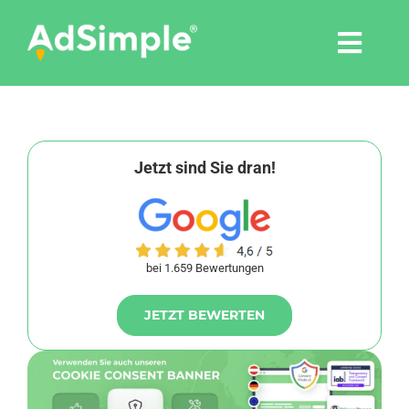
Skip
to
Togg
content
Navi
Leistungen
Tools
Jetzt sind Sie dran!
Pressemitteilungen
bei 1.659 Bewertungen
Shop
JETZT BEWERTEN
Agentur
Blog