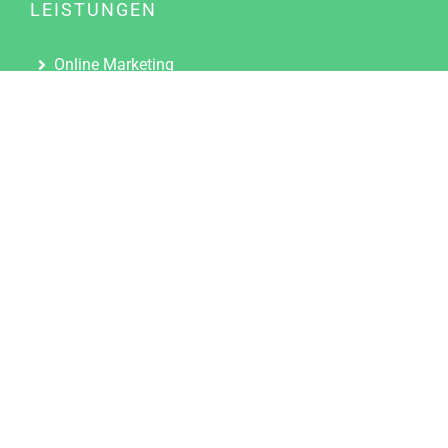
LEISTUNGEN
Online Marketing
Content Marketing
Content Marketing Abos
Content Marketing für Ärzte
Suchmaschinenoptimierung
Social Media Marketing
Influencer Marketing
Partnerprogramm
TOOLS