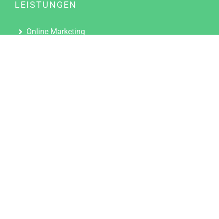
LEISTUNGEN
Online Marketing
Content Marketing
Content Marketing Abos
Content Marketing für Ärzte
Suchmaschinenoptimierung
Social Media Marketing
Influencer Marketing
Partnerprogramm
TOOLS