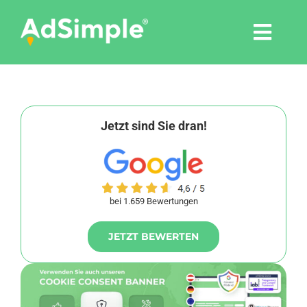
Skip
to
Togg
content
Navi
Leistungen
Tools
Jetzt sind Sie dran!
Pressemitteilungen
bei 1.659 Bewertungen
Shop
JETZT BEWERTEN
Agentur
Blog