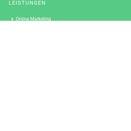
LEISTUNGEN
Online Marketing
Content Marketing
Content Marketing Abos
Content Marketing für Ärzte
Suchmaschinenoptimierung
Social Media Marketing
Influencer Marketing
Partnerprogramm
TOOLS