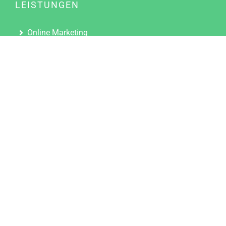
LEISTUNGEN
Online Marketing
Content Marketing
Content Marketing Abos
Content Marketing für Ärzte
Suchmaschinenoptimierung
Social Media Marketing
Influencer Marketing
Partnerprogramm
TOOLS