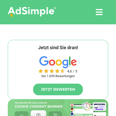
Skip
to
Togg
content
Navi
Leistungen
Tools
Jetzt sind Sie dran!
Pressemitteilungen
bei 1.659 Bewertungen
Shop
JETZT BEWERTEN
Agentur
Blog