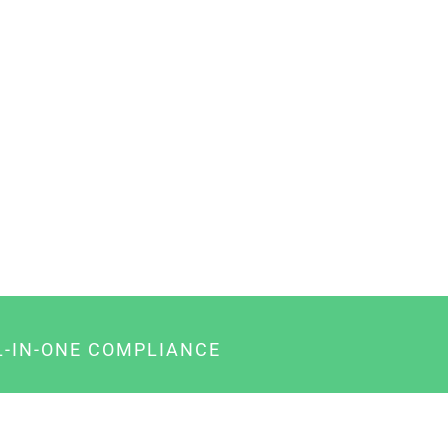
L-IN-ONE COMPLIANCE
gency-Paket für Agenturen