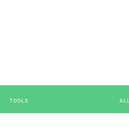
TOOLS
AL
Datenschutz Generator
A