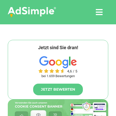
Skip
to
Togg
content
Navi
Leistungen
Tools
Jetzt sind Sie dran!
Pressemitteilungen
bei 1.659 Bewertungen
Shop
JETZT BEWERTEN
Agentur
Blog