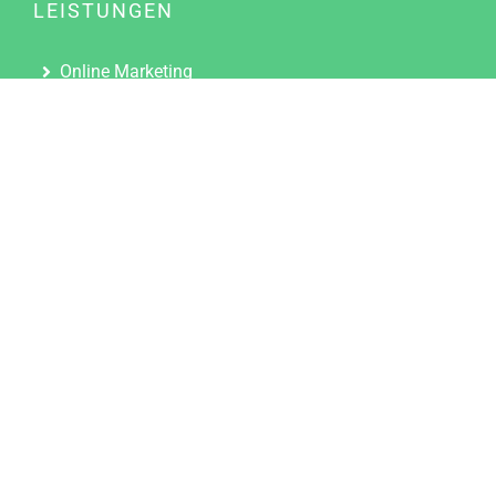
LEISTUNGEN
Online Marketing
Content Marketing
Content Marketing Abos
Content Marketing für Ärzte
Suchmaschinenoptimierung
Social Media Marketing
Influencer Marketing
Partnerprogramm
TOOLS