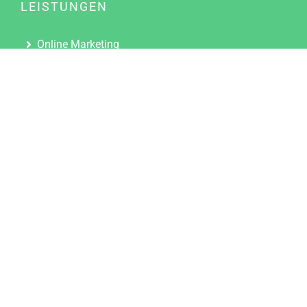
LEISTUNGEN
Online Marketing
Content Marketing
Content Marketing Abos
Content Marketing für Ärzte
Suchmaschinenoptimierung
Social Media Marketing
Influencer Marketing
Partnerprogramm
TOOLS