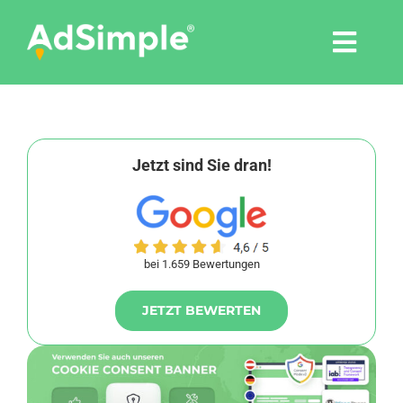
Skip
to
Togg
content
Navi
Leistungen
Tools
Jetzt sind Sie dran!
Pressemitteilungen
bei 1.659 Bewertungen
Shop
JETZT BEWERTEN
Agentur
Blog