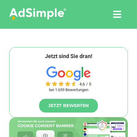
Skip
to
Togg
content
Navi
Leistungen
Tools
Jetzt sind Sie dran!
Pressemitteilungen
bei 1.659 Bewertungen
Shop
JETZT BEWERTEN
Agentur
Blog