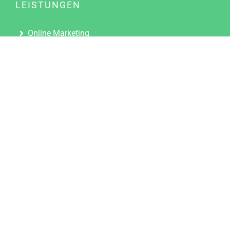
LEISTUNGEN
Online Marketing
Content Marketing
Content Marketing Abos
Content Marketing für Ärzte
Suchmaschinenoptimierung
Social Media Marketing
Influencer Marketing
Partnerprogramm
TOOLS