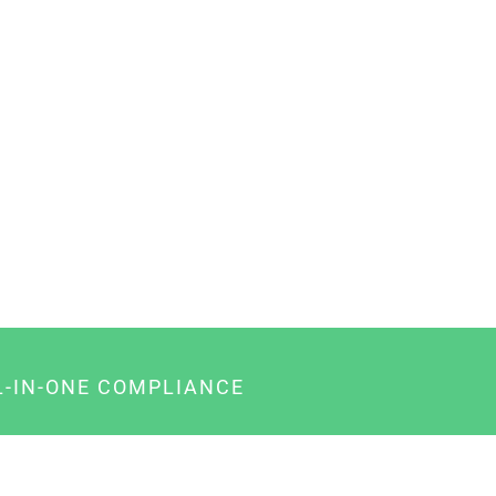
L-IN-ONE COMPLIANCE
gency-Paket für Agenturen