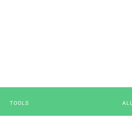
TOOLS
AL
Datenschutz Generator
A