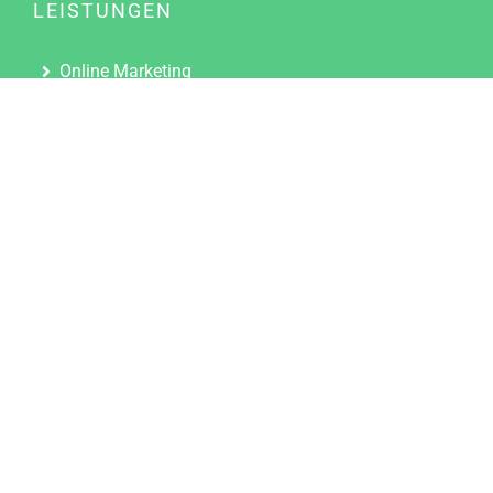
LEISTUNGEN
Online Marketing
Content Marketing
Content Marketing Abos
Content Marketing für Ärzte
Suchmaschinenoptimierung
Social Media Marketing
Influencer Marketing
Partnerprogramm
TOOLS