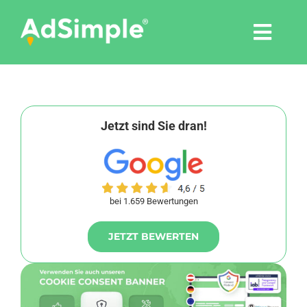
Skip
to
Togg
content
Navi
Leistungen
Tools
Jetzt sind Sie dran!
Pressemitteilungen
bei 1.659 Bewertungen
Shop
JETZT BEWERTEN
Agentur
Blog