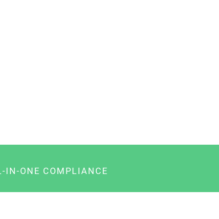
L-IN-ONE COMPLIANCE
gency-Paket für Agenturen