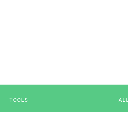
TOOLS
AL
Datenschutz Generator
A