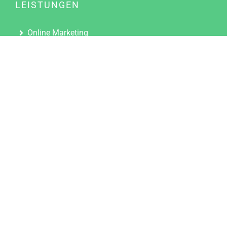
LEISTUNGEN
Online Marketing
Content Marketing
Content Marketing Abos
Content Marketing für Ärzte
Suchmaschinenoptimierung
Social Media Marketing
Influencer Marketing
Partnerprogramm
TOOLS