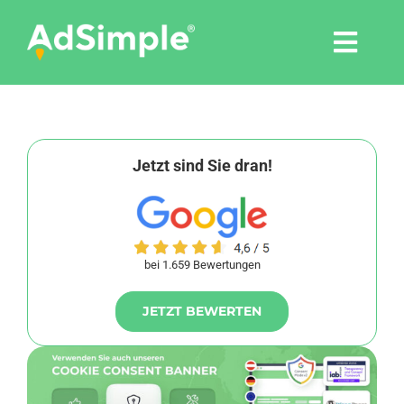
Skip
to
Togg
content
Navi
Leistungen
Tools
Jetzt sind Sie dran!
Pressemitteilungen
bei 1.659 Bewertungen
Shop
JETZT BEWERTEN
Agentur
Blog