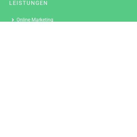
LEISTUNGEN
Online Marketing
Content Marketing
Content Marketing Abos
Content Marketing für Ärzte
Suchmaschinenoptimierung
Social Media Marketing
Influencer Marketing
Partnerprogramm
TOOLS