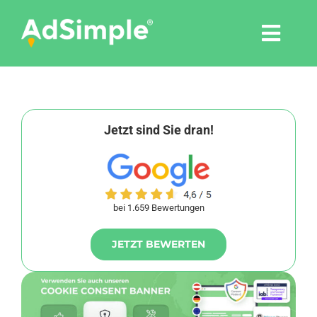
Skip
to
Togg
content
Navi
Leistungen
Tools
Jetzt sind Sie dran!
Pressemitteilungen
bei 1.659 Bewertungen
Shop
JETZT BEWERTEN
Agentur
Blog