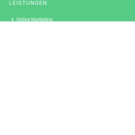
LEISTUNGEN
Online Marketing
Content Marketing
Content Marketing Abos
Content Marketing für Ärzte
Suchmaschinenoptimierung
Social Media Marketing
Influencer Marketing
Partnerprogramm
TOOLS