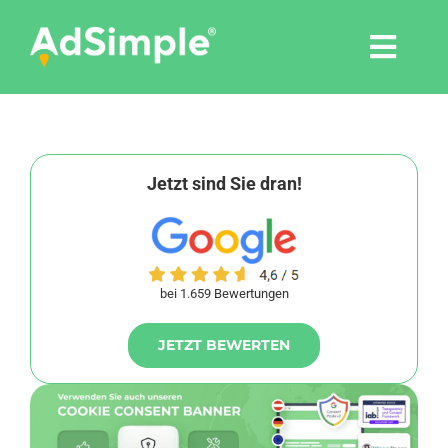
Skip
to
Togg
content
Navi
Leistungen
Tools
Jetzt sind Sie dran!
Pressemitteilungen
bei 1.659 Bewertungen
Shop
JETZT BEWERTEN
Agentur
Blog