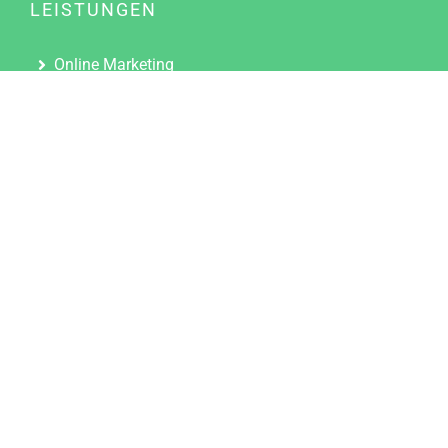
LEISTUNGEN
Online Marketing
Content Marketing
Content Marketing Abos
Content Marketing für Ärzte
Suchmaschinenoptimierung
Social Media Marketing
Influencer Marketing
Partnerprogramm
TOOLS