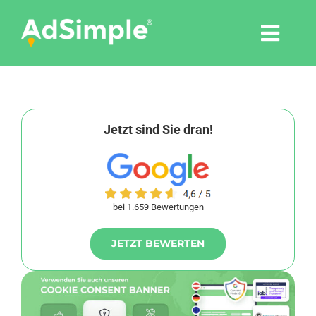
Skip
to
Togg
content
Navi
Leistungen
Tools
Jetzt sind Sie dran!
Pressemitteilungen
bei 1.659 Bewertungen
Shop
JETZT BEWERTEN
Agentur
Blog