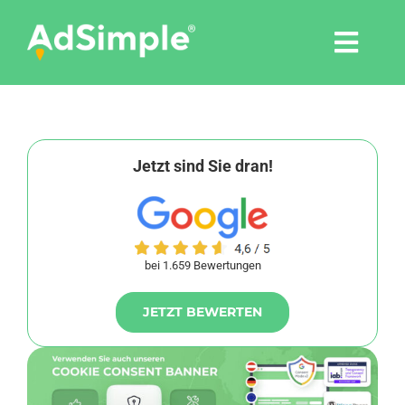
Skip
to
Togg
content
Navi
Leistungen
Tools
Jetzt sind Sie dran!
Pressemitteilungen
bei 1.659 Bewertungen
Shop
JETZT BEWERTEN
Agentur
Blog