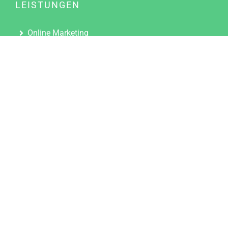
LEISTUNGEN
Online Marketing
Content Marketing
Content Marketing Abos
Content Marketing für Ärzte
Suchmaschinenoptimierung
Social Media Marketing
Influencer Marketing
Partnerprogramm
TOOLS