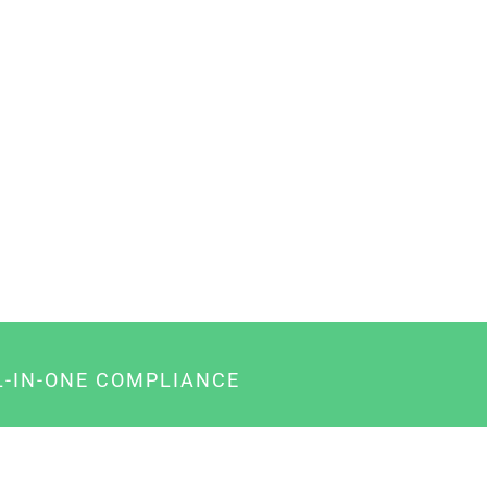
L-IN-ONE COMPLIANCE
gency-Paket für Agenturen