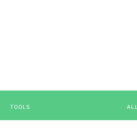
TOOLS
AL
Datenschutz Generator
A