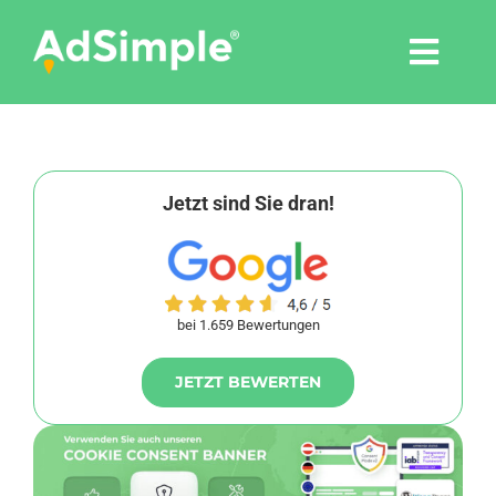
Skip
to
Togg
content
Navi
Leistungen
Tools
Jetzt sind Sie dran!
Pressemitteilungen
bei 1.659 Bewertungen
Shop
JETZT BEWERTEN
Agentur
Blog