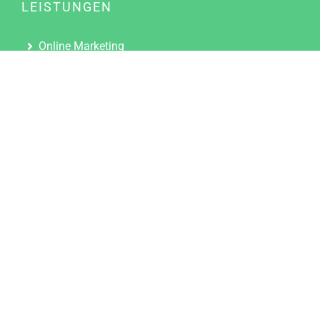
LEISTUNGEN
Online Marketing
Content Marketing
Content Marketing Abos
Content Marketing für Ärzte
Suchmaschinenoptimierung
Social Media Marketing
Influencer Marketing
Partnerprogramm
TOOLS