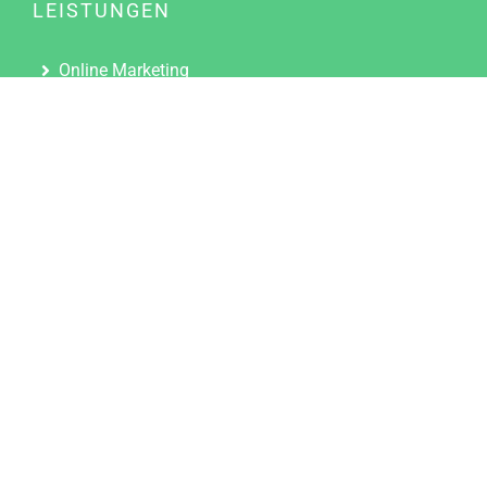
LEISTUNGEN
Online Marketing
Content Marketing
Content Marketing Abos
Content Marketing für Ärzte
Suchmaschinenoptimierung
Social Media Marketing
Influencer Marketing
Partnerprogramm
TOOLS