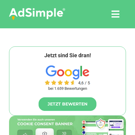
Skip
to
Togg
content
Navi
Leistungen
Tools
Jetzt sind Sie dran!
Pressemitteilungen
bei 1.659 Bewertungen
Shop
JETZT BEWERTEN
Agentur
Blog