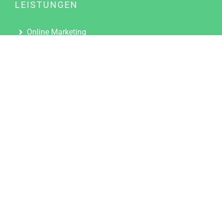
LEISTUNGEN
Online Marketing
Content Marketing
Content Marketing Abos
Content Marketing für Ärzte
Suchmaschinenoptimierung
Social Media Marketing
Influencer Marketing
Partnerprogramm
TOOLS