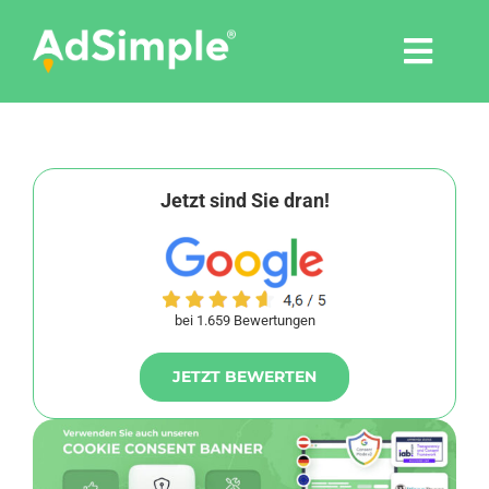
Skip
to
Togg
content
Navi
Leistungen
Tools
Jetzt sind Sie dran!
Pressemitteilungen
bei 1.659 Bewertungen
Shop
JETZT BEWERTEN
Agentur
Blog