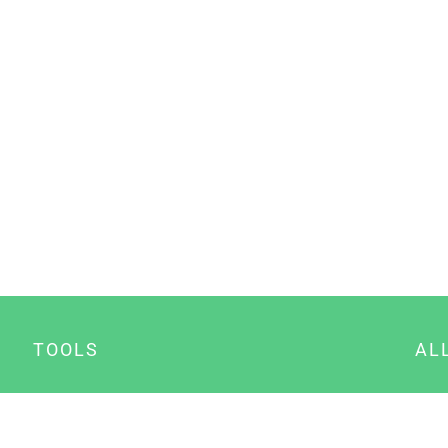
TOOLS
AL
Datenschutz Generator
A