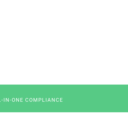
L-IN-ONE COMPLIANCE
gency-Paket für Agenturen