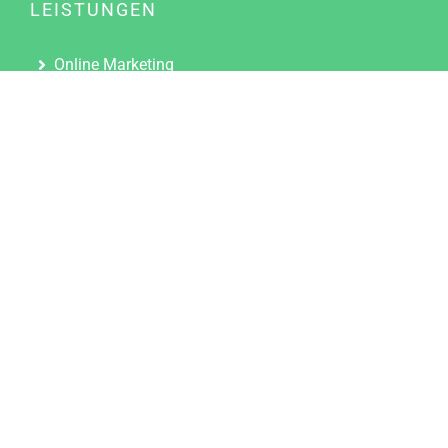
LEISTUNGEN
Online Marketing
Content Marketing
Content Marketing Abos
Content Marketing für Ärzte
Suchmaschinenoptimierung
Social Media Marketing
Influencer Marketing
Partnerprogramm
TOOLS