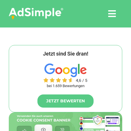
Skip
to
Togg
content
Navi
Leistungen
Tools
Jetzt sind Sie dran!
Pressemitteilungen
bei 1.659 Bewertungen
Shop
JETZT BEWERTEN
Agentur
Blog