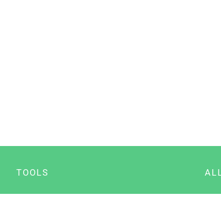
TOOLS
AL
Datenschutz Generator
A