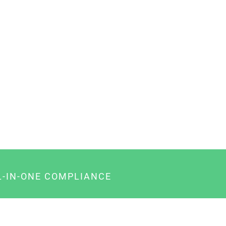
L-IN-ONE COMPLIANCE
gency-Paket für Agenturen