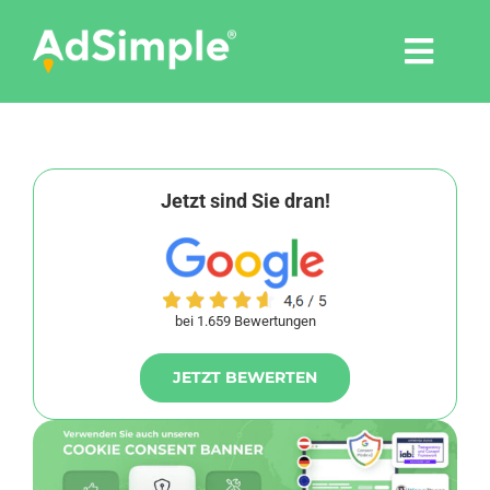
Skip
to
Togg
content
Navi
Leistungen
Tools
Jetzt sind Sie dran!
Pressemitteilungen
bei 1.659 Bewertungen
Shop
JETZT BEWERTEN
Agentur
Blog