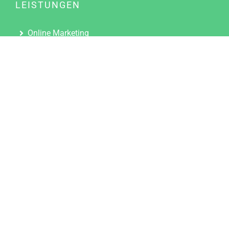
LEISTUNGEN
Online Marketing
Content Marketing
Content Marketing Abos
Content Marketing für Ärzte
Suchmaschinenoptimierung
Social Media Marketing
Influencer Marketing
Partnerprogramm
TOOLS