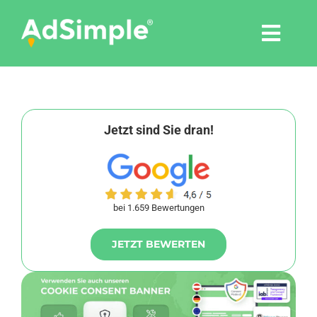
Skip
to
Togg
content
Navi
Leistungen
Tools
Jetzt sind Sie dran!
Pressemitteilungen
bei 1.659 Bewertungen
Shop
JETZT BEWERTEN
Agentur
Blog