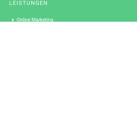
LEISTUNGEN
Online Marketing
Content Marketing
Content Marketing Abos
Content Marketing für Ärzte
Suchmaschinenoptimierung
Social Media Marketing
Influencer Marketing
Partnerprogramm
TOOLS