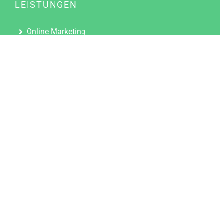
LEISTUNGEN
Online Marketing
Content Marketing
Content Marketing Abos
Content Marketing für Ärzte
Suchmaschinenoptimierung
Social Media Marketing
Influencer Marketing
Partnerprogramm
TOOLS