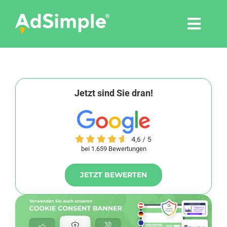
Skip
to
Togg
content
Navi
Leistungen
Tools
Jetzt sind Sie dran!
Pressemitteilungen
bei 1.659 Bewertungen
Shop
JETZT BEWERTEN
Agentur
Blog