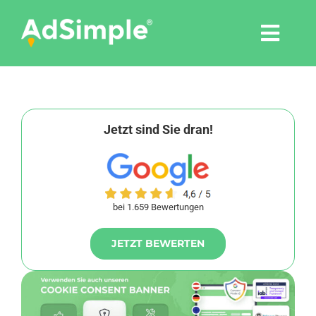
Skip
to
Togg
content
Navi
Leistungen
Tools
Jetzt sind Sie dran!
Pressemitteilungen
bei 1.659 Bewertungen
Shop
JETZT BEWERTEN
Agentur
Blog