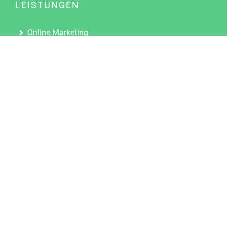
LEISTUNGEN
Online Marketing
Content Marketing
Content Marketing Abos
Content Marketing für Ärzte
Suchmaschinenoptimierung
Social Media Marketing
Influencer Marketing
Partnerprogramm
TOOLS