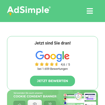
Skip
to
Togg
content
Navi
Leistungen
Tools
Jetzt sind Sie dran!
Pressemitteilungen
bei 1.659 Bewertungen
Shop
JETZT BEWERTEN
Agentur
Blog