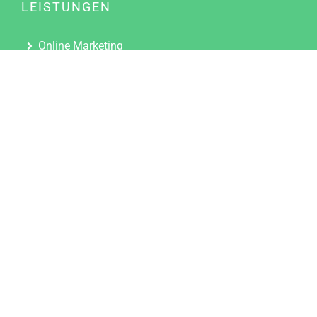
LEISTUNGEN
Online Marketing
Content Marketing
Content Marketing Abos
Content Marketing für Ärzte
Suchmaschinenoptimierung
Social Media Marketing
Influencer Marketing
Partnerprogramm
TOOLS