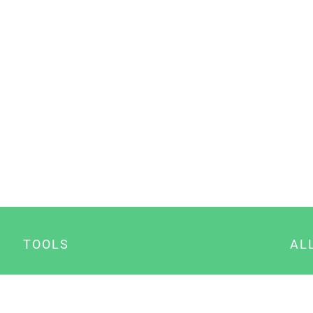
TOOLS
AL
Datenschutz Generator
A