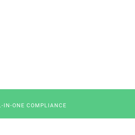
L-IN-ONE COMPLIANCE
gency-Paket für Agenturen